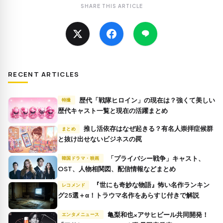
SHARE THIS ARTICLE
RECENT ARTICLES
歴代「戦隊ヒロイン」の現在は？強くて美しい
特撮
歴代キャスト一覧と現在の活躍まとめ
推し活依存はなぜ起きる？有名人崇拝症候群
まとめ
と抜け出せないビジネスの罠
「プライバシー戦争」キャスト、
韓国ドラマ・映画
OST、人物相関図、配信情報などまとめ
『世にも奇妙な物語』怖い名作ランキン
レコメンド
グ25選＋α！トラウマ名作をあらすじ付きで解説
亀梨和也×アサヒビール共同開発！
エンタメニュース