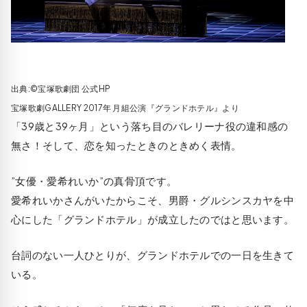
出典:©宝塚歌劇団 公式HP
宝塚歌劇GALLERY 2017年 月組公演『グランドホテル』より
「39歳と39ヶ月」という落ち目のバレリーナ役の違和感の
無さ！そして、恋を知ったときのときめく表情。
”女優・愛希れいか”の真骨頂です。
愛希れいかさんがいたからこそ、男爵・グルシンスカヤを中
心にした「グランドホテル」が成立したのではと思います。
台詞のない一人ひとりが、グランドホテルでの一日を生きて
いる。