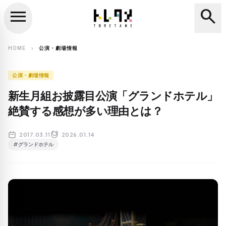
menu
search
close
search
HOME
公演・劇場情報
chevron_right
公演・劇場情報
新生月組お披露目公演「グランドホテル」
絶賛する感想が多い理由とは？
2017.03.11
2026.01.14
#グランドホテル