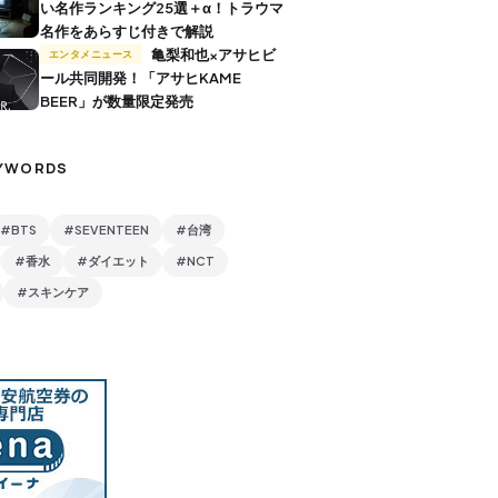
い名作ランキング25選＋α！トラウマ
名作をあらすじ付きで解説
亀梨和也×アサヒビ
エンタメニュース
ール共同開発！「アサヒKAME
BEER」が数量限定発売
YWORDS
#BTS
#SEVENTEEN
#台湾
#香水
#ダイエット
#NCT
#スキンケア