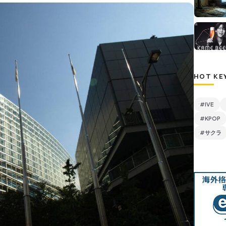
HOT KE
#IVE
#KPOP
#サクラ