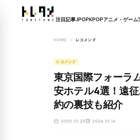
close
注目記事
JPOP
KPOP
アニメ・ゲーム
search
HOME
レコメンド
chevron_right
レコメンド
東京国際フォーラ
安ホテル4選！遠
約の裏技も紹介
2020.01.23
2026.01.14