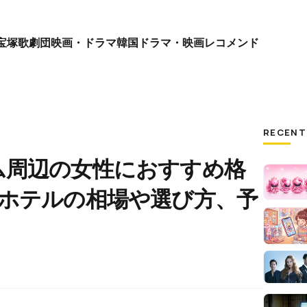
宝塚歌劇団
映画・ドラマ
韓国ドラマ・映画
レコメンド
RECENT
ム周辺の女性におすすめ格
征ホテルの相場や選び方、予