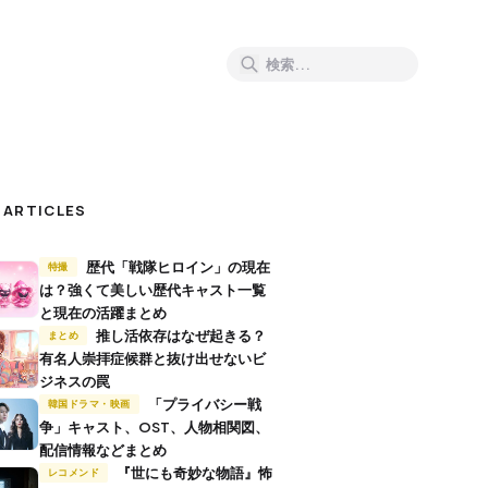
 ARTICLES
歴代「戦隊ヒロイン」の現在
特撮
は？強くて美しい歴代キャスト一覧
と現在の活躍まとめ
推し活依存はなぜ起きる？
まとめ
有名人崇拝症候群と抜け出せないビ
ジネスの罠
「プライバシー戦
韓国ドラマ・映画
争」キャスト、OST、人物相関図、
配信情報などまとめ
『世にも奇妙な物語』怖
レコメンド