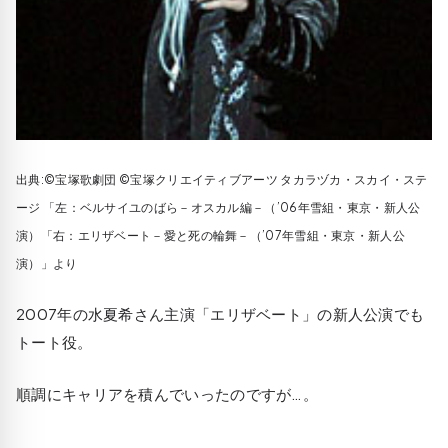
出典:©宝塚歌劇団 ©宝塚クリエイティブアーツ タカラヅカ・スカイ・ステ
ージ 「左：ベルサイユのばら－オスカル編－（’06年雪組・東京・新人公
演）「右：エリザベート－愛と死の輪舞－（’07年雪組・東京・新人公
演）」より
2007年の水夏希さん主演「エリザベート」の新人公演でも
トート役。
順調にキャリアを積んでいったのですが…。