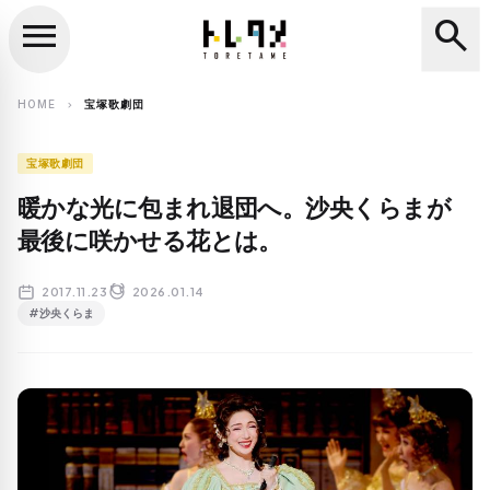
menu
search
close
search
HOME
宝塚歌劇団
chevron_right
宝塚歌劇団
暖かな光に包まれ退団へ。沙央くらまが
最後に咲かせる花とは。
2017.11.23
2026.01.14
#沙央くらま