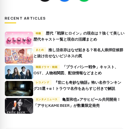
RECENT ARTICLES
歴代「戦隊ヒロイン」の現在は？強くて美しい
特撮
歴代キャスト一覧と現在の活躍まとめ
推し活依存はなぜ起きる？有名人崇拝症候群
まとめ
と抜け出せないビジネスの罠
「プライバシー戦争」キャスト、
韓国ドラマ・映画
OST、人物相関図、配信情報などまとめ
『世にも奇妙な物語』怖い名作ランキン
レコメンド
グ25選＋α！トラウマ名作をあらすじ付きで解説
亀梨和也×アサヒビール共同開発！
エンタメニュース
「アサヒKAME BEER」が数量限定発売