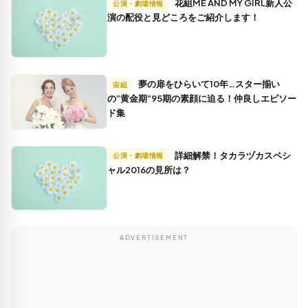
花組ME AND MY GIRL新人公
公演・劇場情報
演の配役と見どころをご紹介します！
夢の扉をひらいて10年…スター揃い
宙組
の”黄金期”95期の素顔に迫る！仲良しエピソー
ド集
詳細解禁！タカラヅカスペシ
公演・劇場情報
ャル2016の見所は？
ADVERTISEMENT