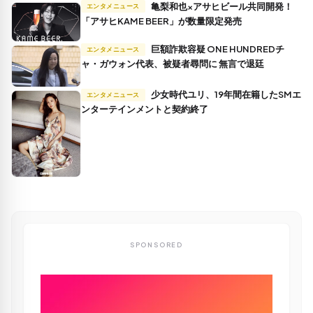
亀梨和也×アサヒビール共同開発！
エンタメニュース
「アサヒKAME BEER」が数量限定発売
巨額詐欺容疑 ONE HUNDREDチ
エンタメニュース
ャ・ガウォン代表、被疑者尋問に 無言で退廷
少女時代ユリ、19年間在籍したSMエ
エンタメニュース
ンターテインメントと契約終了
SPONSORED