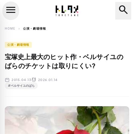
menu
search
close
search
HOME
公演・劇場情報
chevron_right
公演・劇場情報
宝塚史上最大のヒット作・ベルサイユの
ばらのチケットは取りにくい?
2015.04.13
2026.01.14
#ベルサイユのばら