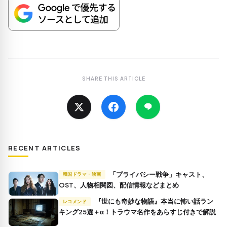
SHARE THIS ARTICLE
RECENT ARTICLES
「プライバシー戦争」キャスト、
韓国ドラマ・映画
OST、人物相関図、配信情報などまとめ
『世にも奇妙な物語』本当に怖い話ラン
レコメンド
キング25選＋α！トラウマ名作をあらすじ付きで解説