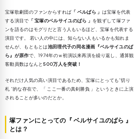
宝塚歌劇団のファンからすれば
「 ベルばら 」
は宝塚を代表
する演目で
「 宝塚のベルサイユのばら 」
を観ずして塚ファ
ンを語るのはモグリだと言う人もいるほど、宝塚を代表する
演目です。 若い人の中には、知らない人もいるかも知れま
せんが、もともとは
池田理代子の同名漫画『ベルサイユのば
ら』が原作
で、
1974年のｗ初演以来再演を繰り返し、通算観
客動員数はなんと
500万人を突破！
それだけ人気の高い演目であるため、宝塚にとっても”切り
札 ”的な存在で、「 ここ一番の真剣勝負 」というときに上演
されることが多いのだとか。
塚ファンにとっての『 ベルサイユのばら 』
とは？