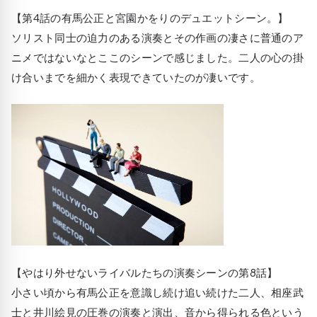
【第4話の有馬公正と宮園かをりのデュエットシーン。】
ソリスト同士の迫力のある演奏とその作画の凄さに普通のア
ニメではないなとここのシーンで感じました。二人の心の掛
け合いまでを細かく表現できていたのが凄いです。
【やはり外せないライバルたちの演奏シーンの第8話】
小さい頃から有馬公正を意識し続け追い続けた二人、相座武
士と井川絵見の圧巻の演奏と演出、音から得られる色という