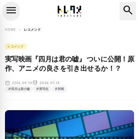
menu
search
close
search
HOME
レコメンド
chevron_right
レコメンド
実写映画『四月は君の嘘』 ついに公開！原
作、アニメの良さを引き出せるか！？
2016.09.10
2026.01.14
#四月は君の嘘
#実写化
#邦画