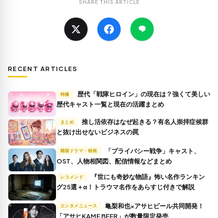
SHARE THIS ARTICLE
RECENT ARTICLES
歴代「戦隊ヒロイン」の現在は？強くて美しい
特撮
歴代キャスト一覧と現在の活躍まとめ
推し活依存はなぜ起きる？有名人崇拝症候群
まとめ
と抜け出せないビジネスの罠
「プライバシー戦争」キャスト、
韓国ドラマ・映画
OST、人物相関図、配信情報などまとめ
『世にも奇妙な物語』怖い名作ランキン
レコメンド
グ25選＋α！トラウマ名作をあらすじ付きで解説
亀梨和也×アサヒビール共同開発！
エンタメニュース
「アサヒKAME BEER」が数量限定発売