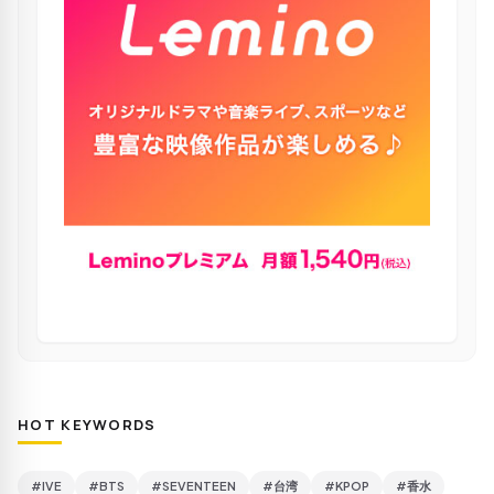
HOT KEYWORDS
#IVE
#BTS
#SEVENTEEN
#台湾
#KPOP
#香水