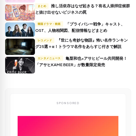
推し活依存はなぜ起きる？有名人崇拝症候群
まとめ
と抜け出せないビジネスの罠
「プライバシー戦争」キャスト、
韓国ドラマ・映画
OST、人物相関図、配信情報などまとめ
『世にも奇妙な物語』怖い名作ランキン
レコメンド
グ25選＋α！トラウマ名作をあらすじ付きで解説
亀梨和也×アサヒビール共同開発！
エンタメニュース
「アサヒKAME BEER」が数量限定発売
SPONSORED