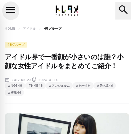
menu
search
close
search
HOME
アイドル
48グループ
chevron_right
chevron_right
48グループ
アイドル界で一番顔が小さいのは誰？小
顔な女性アイドルをまとめてご紹介！
2017.08.26
2026.01.14
#NGT48
#NMB48
#アンジュルム
#わーすた
#乃木坂46
#欅坂46