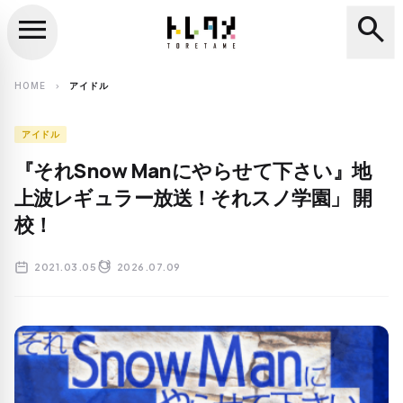
menu
search
close
search
HOME
アイドル
chevron_right
アイドル
『それSnow Manにやらせて下さい』地
上波レギュラー放送！それスノ学園」 開
校！
2021.03.05
2026.07.09