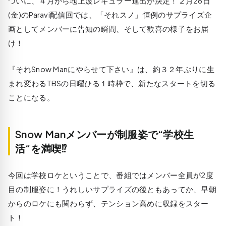
ついに、４月から地上波レギュラー進出が決定！２月26日
(金)のParavi配信回では、「それスノ」恒例のサプライズ企
画としてメンバーに告知の瞬間、そして歓喜の様子をお届
け！
『それSnow Manにやらせて下さい』は、約３２年ぶりに生
まれ変わるTBSの日曜ひる１時枠で、新たなスタートを切る
ことになる。
Snow Manメンバーが制服姿で“学校生
活“を満喫⁉
今回は学校ロケということで、番組ではメンバー全員が2度
目の制服姿に！うれしいサプライズの後ともあってか、早朝
からのロケにも関わらず、テンション高めに収録をスター
ト！