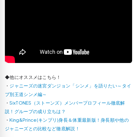
◆他にオススメはこちら！
・
ジャニーズの迷宮ダンジョン「シンメ」を語りたい～タイ
プ別王道シンメ編～
・
SixTONES（ストーンズ）メンバープロフィール徹底解
説！グループの成り立ちは？
・
King&Prince(キンプリ)身長＆体重最新版！身長順や他の
ジャニーズとの比較など徹底解説！