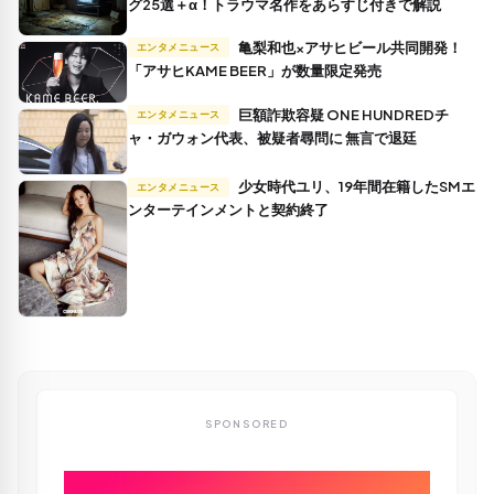
グ25選＋α！トラウマ名作をあらすじ付きで解説
亀梨和也×アサヒビール共同開発！
エンタメニュース
「アサヒKAME BEER」が数量限定発売
巨額詐欺容疑 ONE HUNDREDチ
エンタメニュース
ャ・ガウォン代表、被疑者尋問に 無言で退廷
少女時代ユリ、19年間在籍したSMエ
エンタメニュース
ンターテインメントと契約終了
SPONSORED