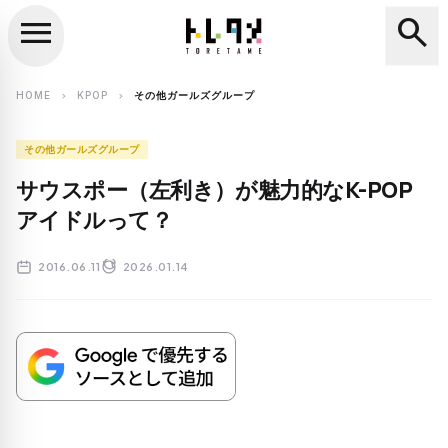
menu
search
close
search
HOME
KPOP
その他ガールズグループ
chevron_right
chevron_right
その他ガールズグループ
サウスポー（左利き）が魅力的なK-POP
アイドルって？
2016.06.11
2026.01.14