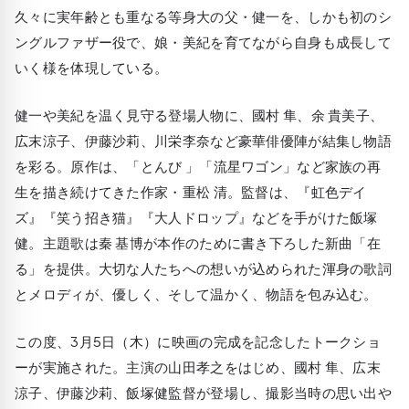
久々に実年齢とも重なる等身大の父・健一を、しかも初のシ
ングルファザー役で、娘・美紀を育てながら自身も成長して
いく様を体現している。
健一や美紀を温く見守る登場人物に、國村 隼、余 貴美子、
広末涼子、伊藤沙莉、川栄李奈など豪華俳優陣が結集し物語
を彩る。原作は、「とんび 」「流星ワゴン」など家族の再
生を描き続けてきた作家・重松 清。監督は、『虹色デイ
ズ』『笑う招き猫』『大人ドロップ』などを手がけた飯塚
健。主題歌は秦 基博が本作のために書き下ろした新曲「在
る」を提供。大切な人たちへの想いが込められた渾身の歌詞
とメロディが、優しく、そして温かく、物語を包み込む。
この度、3月5日（木）に映画の完成を記念したトークショ
ーが実施された。主演の山田孝之をはじめ、國村 隼、広末
涼子、伊藤沙莉、飯塚健監督が登場し、撮影当時の思い出や