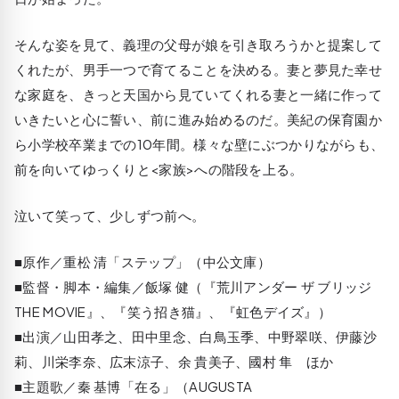
そんな姿を見て、義理の父母が娘を引き取ろうかと提案して
くれたが、男手一つで育てることを決める。妻と夢見た幸せ
な家庭を、きっと天国から見ていてくれる妻と一緒に作って
いきたいと心に誓い、前に進み始めるのだ。美紀の保育園か
ら小学校卒業までの10年間。様々な壁にぶつかりながらも、
前を向いてゆっくりと<家族>への階段を上る。
泣いて笑って、少しずつ前へ。
■原作／重松 清「ステップ」（中公文庫）
■監督・脚本・編集／飯塚 健（『荒川アンダー ザ ブリッジ
THE MOVIE』、『笑う招き猫』、『虹色デイズ』）
■出演／山田孝之、田中里念、白鳥玉季、中野翠咲、伊藤沙
莉、川栄李奈、広末涼子、余 貴美子、國村 隼 ほか
■主題歌／秦 基博「在る」（AUGUSTA