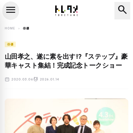
menu
search
close
search
HOME
俳優
chevron_right
俳優
山田孝之、遂に素を出す!?『ステップ』豪
華キャスト集結！完成記念トークショー
2020.03.06
2026.01.14