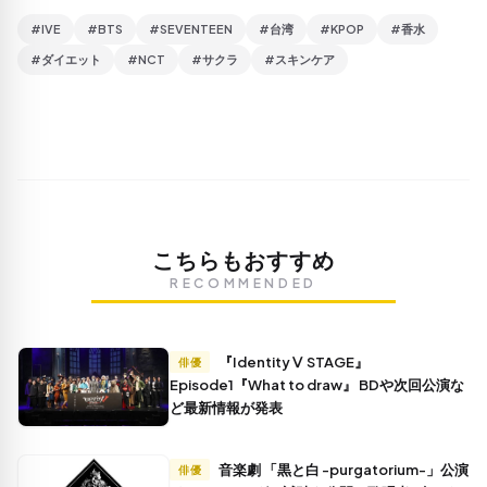
#IVE
#BTS
#SEVENTEEN
#台湾
#KPOP
#香水
#ダイエット
#NCT
#サクラ
#スキンケア
こちらもおすすめ
RECOMMENDED
『IdentityⅤ STAGE』
俳優
Episode1『What to draw』 BDや次回公演な
ど最新情報が発表
音楽劇 「黒と白 -purgatorium-」公演
俳優