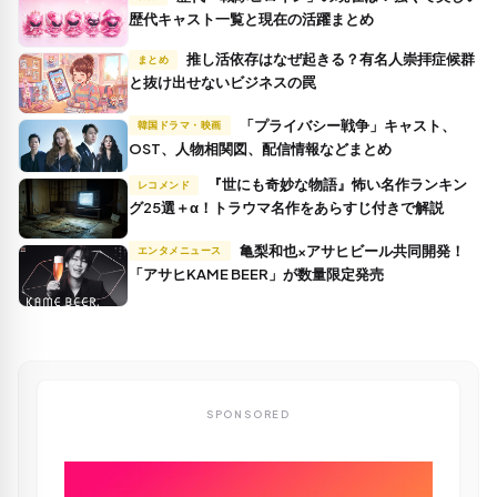
歴代キャスト一覧と現在の活躍まとめ
推し活依存はなぜ起きる？有名人崇拝症候群
まとめ
と抜け出せないビジネスの罠
「プライバシー戦争」キャスト、
韓国ドラマ・映画
OST、人物相関図、配信情報などまとめ
『世にも奇妙な物語』怖い名作ランキン
レコメンド
グ25選＋α！トラウマ名作をあらすじ付きで解説
亀梨和也×アサヒビール共同開発！
エンタメニュース
「アサヒKAME BEER」が数量限定発売
SPONSORED