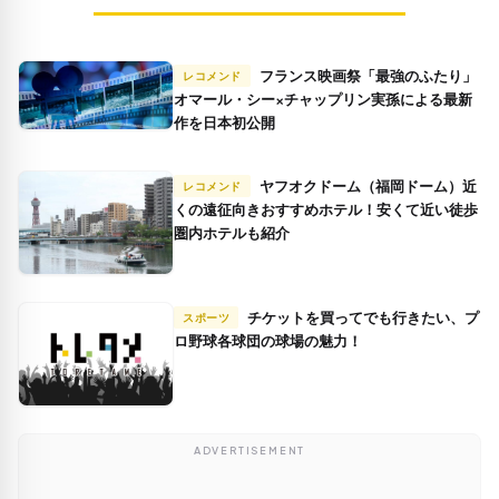
フランス映画祭「最強のふたり」
レコメンド
オマール・シー×チャップリン実孫による最新
作を日本初公開
ヤフオクドーム（福岡ドーム）近
レコメンド
くの遠征向きおすすめホテル！安くて近い徒歩
圏内ホテルも紹介
チケットを買ってでも行きたい、プ
スポーツ
ロ野球各球団の球場の魅力！
ADVERTISEMENT