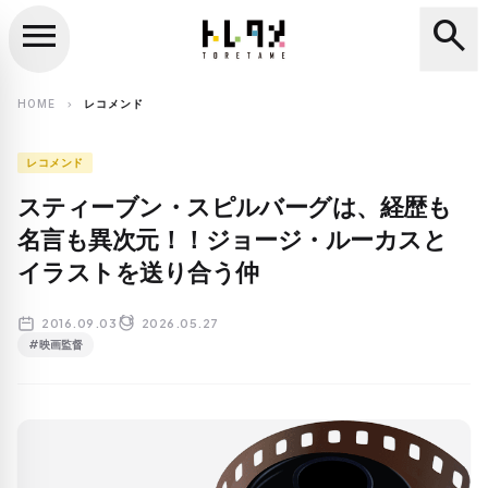
menu
search
close
search
HOME
レコメンド
chevron_right
レコメンド
スティーブン・スピルバーグは、経歴も
名言も異次元！！ジョージ・ルーカスと
イラストを送り合う仲
2016.09.03
2026.05.27
#映画監督