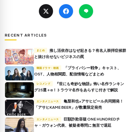
RECENT ARTICLES
推し活依存はなぜ起きる？有名人崇拝症候群
まとめ
と抜け出せないビジネスの罠
「プライバシー戦争」キャスト、
韓国ドラマ・映画
OST、人物相関図、配信情報などまとめ
『世にも奇妙な物語』怖い名作ランキン
レコメンド
グ25選＋α！トラウマ名作をあらすじ付きで解説
亀梨和也×アサヒビール共同開発！
エンタメニュース
「アサヒKAME BEER」が数量限定発売
巨額詐欺容疑 ONE HUNDREDチ
エンタメニュース
ャ・ガウォン代表、被疑者尋問に 無言で退廷