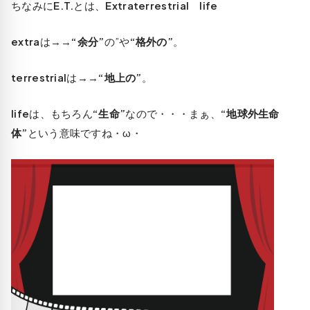
ちなみに
E.T.
とは、
Extraterrestrial life
extra
は→→
“余分”
の”や
“格外の”
。
terrestrial
は→→
“地上の”
。
life
は、もちろん
“生命”
なので・・・まぁ、
“地球外生命
体”
という意味ですね・ω・