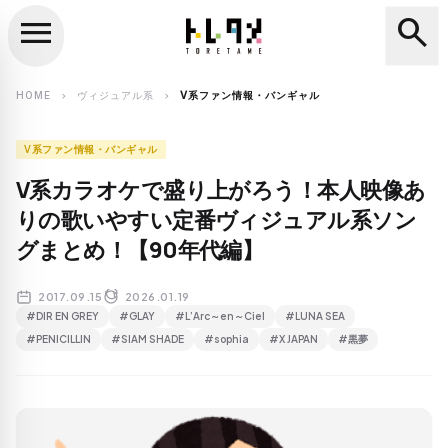
menu
search
close
search
HOME
ヴィジュアル系
V系ファン情報・バンギャル
chevron_right
chevron_right
V系ファン情報・バンギャル
V系カラオケで盛り上がろう！本人映像あ
りの歌いやすい定番ヴィジュアル系ソン
グまとめ！【90年代編】
2017.09.15
2026.01.19
#DIR EN GREY
#GLAY
#L’Arc～en～Ciel
#LUNA SEA
#PENICILLIN
#SIAM SHADE
#sophia
#X JAPAN
#黒夢