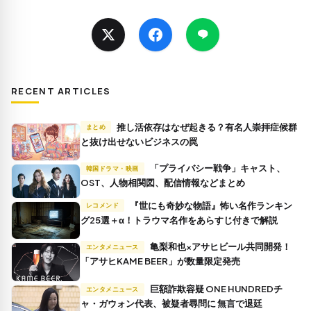
RECENT ARTICLES
推し活依存はなぜ起きる？有名人崇拝症候群
まとめ
と抜け出せないビジネスの罠
「プライバシー戦争」キャスト、
韓国ドラマ・映画
OST、人物相関図、配信情報などまとめ
『世にも奇妙な物語』怖い名作ランキン
レコメンド
グ25選＋α！トラウマ名作をあらすじ付きで解説
亀梨和也×アサヒビール共同開発！
エンタメニュース
「アサヒKAME BEER」が数量限定発売
巨額詐欺容疑 ONE HUNDREDチ
エンタメニュース
ャ・ガウォン代表、被疑者尋問に 無言で退廷