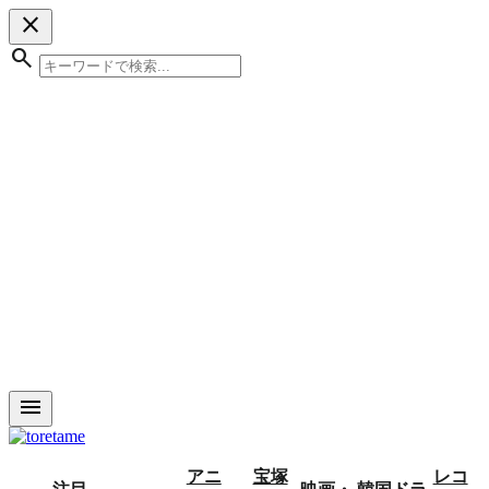
close
search
menu
アニ
宝塚
レコ
注目
映画・
韓国ドラ