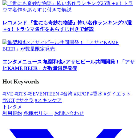
レコメンド
『世にも奇妙な物語』怖い名作ランキング25選
＋α！トラウマ名作をあらすじ付きで解説
エンタメニュース
亀梨和也×アサヒビール共同開発！「アサ
ヒKAME BEER」が数量限定発売
Hot Keywords
#IVE
#BTS
#SEVENTEEN
#台湾
#KPOP
#香水
#ダイエット
#NCT
#サクラ
#スキンケア
トレタメ
利用規約
各種ポリシー
お問い合わせ