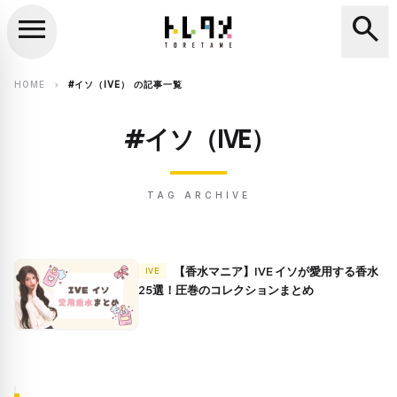
menu
search
close
search
HOME
#イソ（IVE） の記事一覧
chevron_right
#イソ（IVE）
TAG ARCHIVE
【香水マニア】IVE イソが愛用する香水
IVE
25選！圧巻のコレクションまとめ