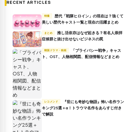
RECENT ARTICLES
歴代「戦隊ヒロイン」の現在は？強くて
特撮
美しい歴代キャスト一覧と現在の活躍まとめ
推し活依存はなぜ起きる？有名人崇拝
まとめ
症候群と抜け出せないビジネスの罠
「プライバシー戦争」キャス
韓国ドラマ・映画
ト、OST、人物相関図、配信情報などまとめ
『世にも奇妙な物語』怖い名作ラン
レコメンド
キング25選＋α！トラウマ名作をあらすじ付き
で解説