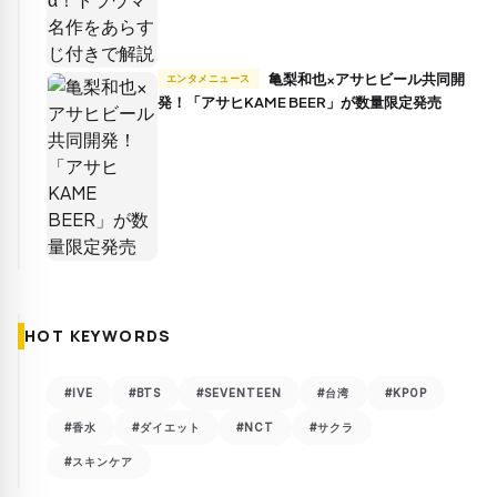
亀梨和也×アサヒビール共同開
エンタメニュース
発！「アサヒKAME BEER」が数量限定発売
HOT KEYWORDS
#IVE
#BTS
#SEVENTEEN
#台湾
#KPOP
#香水
#ダイエット
#NCT
#サクラ
#スキンケア