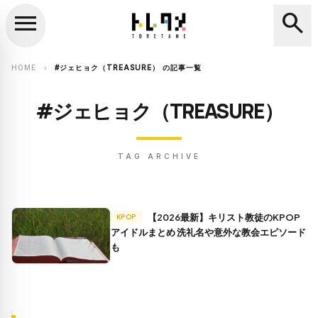
menu
search
close
search
HOME
#ジェヒョク（TREASURE） の記事一覧
chevron_right
#ジェヒョク（TREASURE）
TAG ARCHIVE
【2026最新】キリスト教徒のKPOP
KPOP
アイドルまとめ 洗礼名や意外な教会エピソード
も