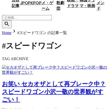
メ・ゲ
歌劇
メン
JPOP
KPOP
記事
ドラマ
マ・映画
ーム
団
ド
search
chevron_right
Home
#スピードワゴン の記事一覧
#スピードワゴン
TAG ARCHIVE
お笑い
セカオザとして再ブレーク中？
スピードワゴン小沢一敬の世界観がす
ごい！