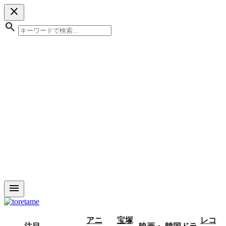
close
search
menu
アニ
宝塚
レコ
注目
映画・
韓国ドラ