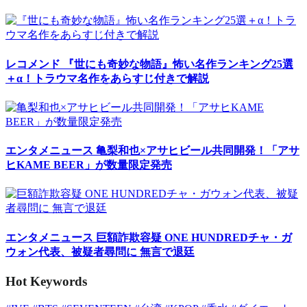
レコメンド
『世にも奇妙な物語』怖い名作ランキング25選
＋α！トラウマ名作をあらすじ付きで解説
エンタメニュース
亀梨和也×アサヒビール共同開発！「アサ
ヒKAME BEER」が数量限定発売
エンタメニュース
巨額詐欺容疑 ONE HUNDREDチャ・ガ
ウォン代表、被疑者尋問に 無言で退廷
Hot Keywords