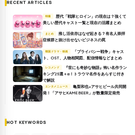
RECENT ARTICLES
歴代「戦隊ヒロイン」の現在は？強くて
特撮
美しい歴代キャスト一覧と現在の活躍まとめ
推し活依存はなぜ起きる？有名人崇拝
まとめ
症候群と抜け出せないビジネスの罠
「プライバシー戦争」キャス
韓国ドラマ・映画
ト、OST、人物相関図、配信情報などまとめ
『世にも奇妙な物語』怖い名作ラン
レコメンド
キング25選＋α！トラウマ名作をあらすじ付き
で解説
亀梨和也×アサヒビール共同開
エンタメニュース
発！「アサヒKAME BEER」が数量限定発売
HOT KEYWORDS