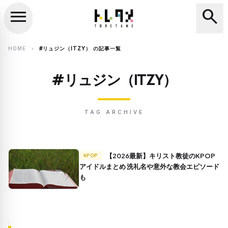
menu
search
close
search
HOME
#リュジン（ITZY） の記事一覧
chevron_right
#リュジン（ITZY）
TAG ARCHIVE
【2026最新】キリスト教徒のKPOP
KPOP
アイドルまとめ 洗礼名や意外な教会エピソード
も