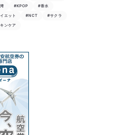
台湾
#KPOP
#香水
ダイエット
#NCT
#サクラ
スキンケア