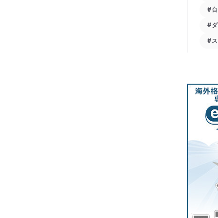
#
#
#