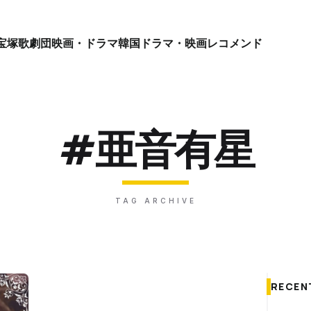
宝塚歌劇団
映画・ドラマ
韓国ドラマ・映画
レコメンド
#亜音有星
TAG ARCHIVE
RECEN