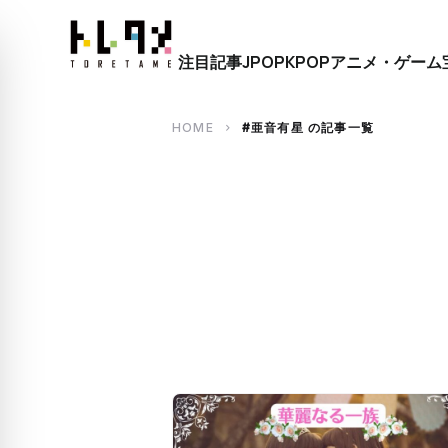
close
注目記事
JPOP
KPOP
アニメ・ゲーム
search
HOME
#亜音有星 の記事一覧
chevron_right