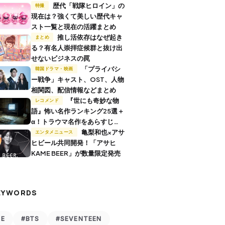
歴代「戦隊ヒロイン」の
特撮
現在は？強くて美しい歴代キャ
スト一覧と現在の活躍まとめ
推し活依存はなぜ起き
まとめ
る？有名人崇拝症候群と抜け出
せないビジネスの罠
「プライバシ
韓国ドラマ・映画
ー戦争」キャスト、OST、人物
相関図、配信情報などまとめ
『世にも奇妙な物
レコメンド
語』怖い名作ランキング25選＋
α！トラウマ名作をあらすじ付
きで解説
亀梨和也×アサ
エンタメニュース
ヒビール共同開発！「アサヒ
KAME BEER」が数量限定発売
EYWORDS
VE
#BTS
#SEVENTEEN