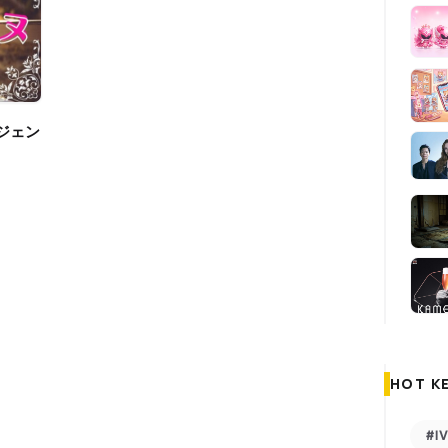
HOT K
#I