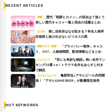
RECENT ARTICLES
歴代「戦隊ヒロイン」の現在は？強くて
特撮
美しい歴代キャスト一覧と現在の活躍まとめ
推し活依存はなぜ起きる？有名人崇拝
まとめ
症候群と抜け出せないビジネスの罠
「プライバシー戦争」キャス
韓国ドラマ・映画
ト、OST、人物相関図、配信情報などまとめ
『世にも奇妙な物語』怖い名作ラン
レコメンド
キング25選＋α！トラウマ名作をあらすじ付き
で解説
亀梨和也×アサヒビール共同開
エンタメニュース
発！「アサヒKAME BEER」が数量限定発売
HOT KEYWORDS