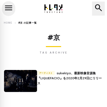
menu
search
close
search
HOME
#京 の記事一覧
chevron_right
#京
TAG ARCHIVE
sukekiyo、最新映像音源集
アーティスト
『LIQUEFACIO』を2020年2月29日にリリー
ス