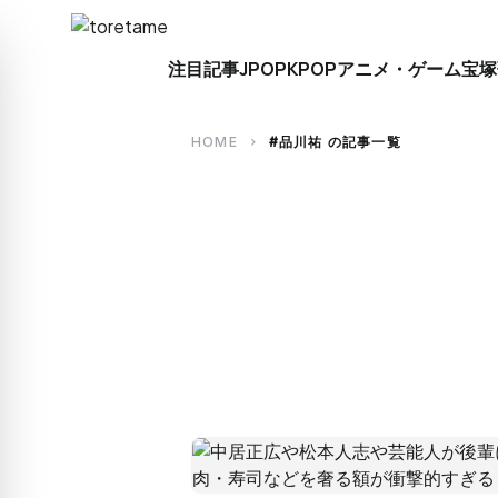
close
注目記事
JPOP
KPOP
アニメ・ゲーム
宝塚
search
HOME
#品川祐 の記事一覧
chevron_right