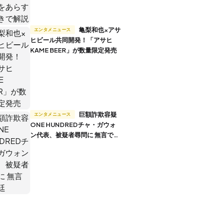
亀梨和也×アサ
エンタメニュース
ヒビール共同開発！「アサヒ
KAME BEER」が数量限定発売
巨額詐欺容疑
エンタメニュース
ONE HUNDREDチャ・ガウォ
ン代表、被疑者尋問に 無言で退
廷