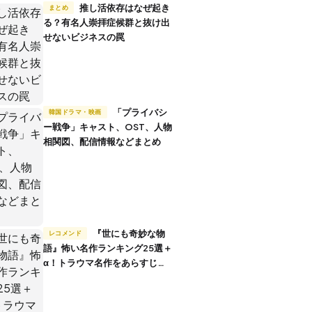
推し活依存はなぜ起き
まとめ
る？有名人崇拝症候群と抜け出
せないビジネスの罠
「プライバシ
韓国ドラマ・映画
ー戦争」キャスト、OST、人物
相関図、配信情報などまとめ
『世にも奇妙な物
レコメンド
語』怖い名作ランキング25選＋
α！トラウマ名作をあらすじ付
きで解説