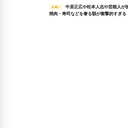
中居正広や松本人志や芸能人が後輩に
お笑い
焼肉・寿司などを奢る額が衝撃的すぎる