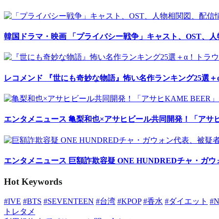
韓国ドラマ・映画
「プライバシー戦争」キャスト、OST、
レコメンド
『世にも奇妙な物語』怖い名作ランキング25選＋
エンタメニュース
亀梨和也×アサヒビール共同開発！「アサヒK
エンタメニュース
巨額詐欺容疑 ONE HUNDREDチャ・ガ
Hot Keywords
#IVE
#BTS
#SEVENTEEN
#台湾
#KPOP
#香水
#ダイエット
#
トレタメ