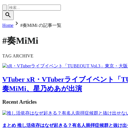
search
chevron_right
Home
#奏MiMi の記事一覧
#奏MiMi
TAG ARCHIVE
VTuber
xR・VTuberライブイベント「T
奏MiMi、星乃めあが出演
Recent Articles
まとめ
推し活依存はなぜ起きる？有名人崇拝症候群と抜け出