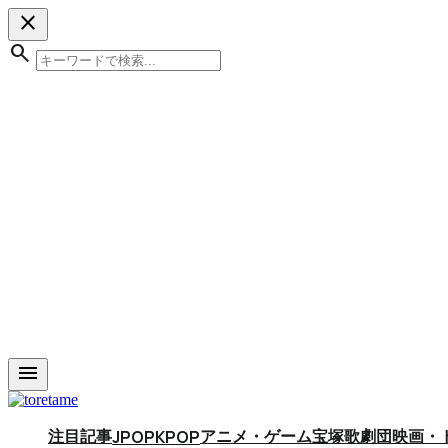
close
search
menu
注目記事
アニメ・ゲーム
宝塚歌劇団
映画・
JPOP
KPOP