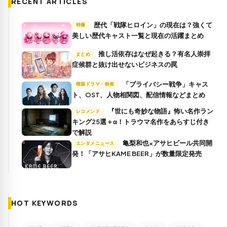
RECENT ARTICLES
歴代「戦隊ヒロイン」の現在は？強くて
特撮
美しい歴代キャスト一覧と現在の活躍まとめ
推し活依存はなぜ起きる？有名人崇拝
まとめ
症候群と抜け出せないビジネスの罠
「プライバシー戦争」キャス
韓国ドラマ・映画
ト、OST、人物相関図、配信情報などまとめ
『世にも奇妙な物語』怖い名作ラン
レコメンド
キング25選＋α！トラウマ名作をあらすじ付き
で解説
亀梨和也×アサヒビール共同開
エンタメニュース
発！「アサヒKAME BEER」が数量限定発売
HOT KEYWORDS