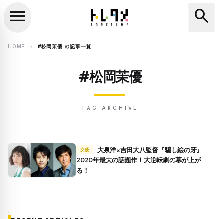
menu
search
close
search
HOME
#松岡茉優 の記事一覧
chevron_right
#松岡茉優
TAG ARCHIVE
大泉洋×吉田大八監督『騙し絵の牙』
女優
2020年最大の話題作！大逆転劇の幕が上が
る！