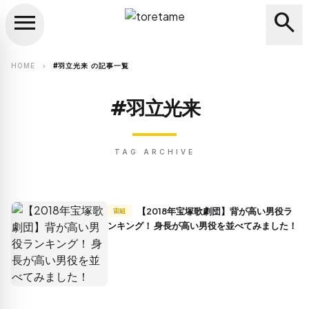
menu
search
close
search
HOME
#羽立光来 の記事一覧
chevron_right
#羽立光来
TAG ARCHIVE
【2018年宝塚歌劇団】背が高い男役ラ
宙組
ンキング！ 身長が高い男役を並べてみました！