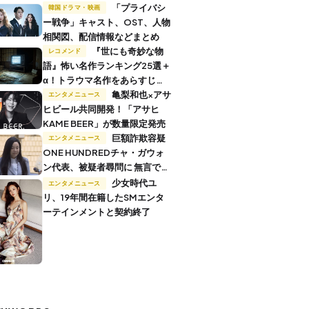
「プライバシ
韓国ドラマ・映画
ー戦争」キャスト、OST、人物
相関図、配信情報などまとめ
『世にも奇妙な物
レコメンド
語』怖い名作ランキング25選＋
α！トラウマ名作をあらすじ付
きで解説
亀梨和也×アサ
エンタメニュース
ヒビール共同開発！「アサヒ
KAME BEER」が数量限定発売
巨額詐欺容疑
エンタメニュース
ONE HUNDREDチャ・ガウォ
ン代表、被疑者尋問に 無言で退
廷
少女時代ユ
エンタメニュース
リ、19年間在籍したSMエンタ
ーテインメントと契約終了