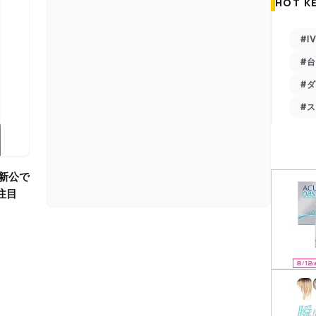
HOT K
#I
#
#
#
注目