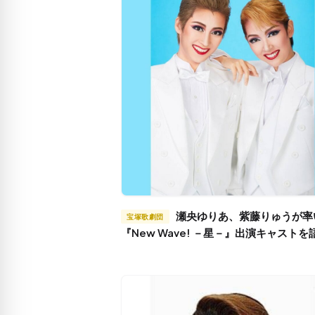
瀬央ゆりあ、紫藤りゅうが率いる
宝塚歌劇団
『New Wave! －星－』出演キャストを