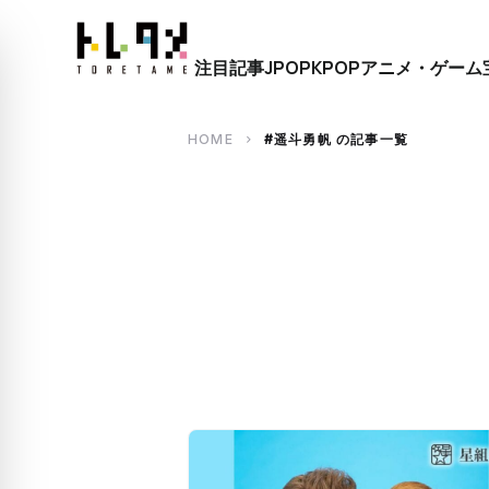
close
注目記事
JPOP
KPOP
アニメ・ゲーム
search
HOME
#遥斗勇帆 の記事一覧
chevron_right