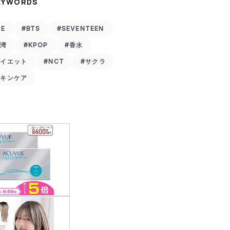
EYWORDS
VE
#BTS
#SEVENTEEN
台湾
#KPOP
#香水
ダイエット
#NCT
#サクラ
スキンケア