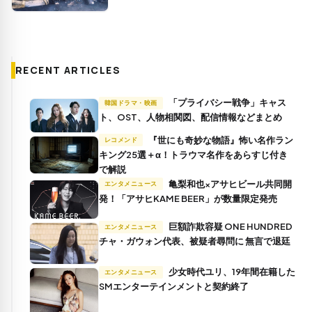
RECENT ARTICLES
「プライバシー戦争」キャス
韓国ドラマ・映画
ト、OST、人物相関図、配信情報などまとめ
『世にも奇妙な物語』怖い名作ラン
レコメンド
キング25選＋α！トラウマ名作をあらすじ付き
で解説
亀梨和也×アサヒビール共同開
エンタメニュース
発！「アサヒKAME BEER」が数量限定発売
巨額詐欺容疑 ONE HUNDRED
エンタメニュース
チャ・ガウォン代表、被疑者尋問に 無言で退廷
少女時代ユリ、19年間在籍した
エンタメニュース
SMエンターテインメントと契約終了