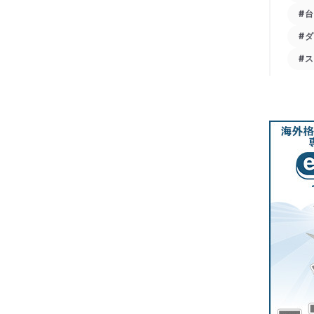
#
#
#