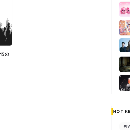
HOT K
#I