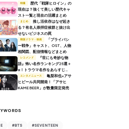
歴代「戦隊ヒロイン」の
特撮
現在は？強くて美しい歴代キャ
スト一覧と現在の活躍まとめ
推し活依存はなぜ起き
まとめ
る？有名人崇拝症候群と抜け出
せないビジネスの罠
「プライバシ
韓国ドラマ・映画
ー戦争」キャスト、OST、人物
相関図、配信情報などまとめ
『世にも奇妙な物
レコメンド
語』怖い名作ランキング25選＋
α！トラウマ名作をあらすじ付
きで解説
亀梨和也×アサ
エンタメニュース
ヒビール共同開発！「アサヒ
KAME BEER」が数量限定発売
EYWORDS
VE
#BTS
#SEVENTEEN