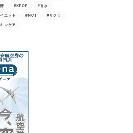
台湾
#KPOP
#香水
ダイエット
#NCT
#サクラ
スキンケア