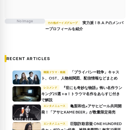
No Image
実力派！B.A.Pのメンバ
その他ボーイズグループ
ープロフィールを紹介
RECENT ARTICLES
「プライバシー戦争」キャス
韓国ドラマ・映画
ト、OST、人物相関図、配信情報などまとめ
『世にも奇妙な物語』怖い名作ラン
レコメンド
キング25選＋α！トラウマ名作をあらすじ付き
で解説
亀梨和也×アサヒビール共同開
エンタメニュース
発！「アサヒKAME BEER」が数量限定発売
巨額詐欺容疑 ONE HUNDRED
エンタメニュース
チャ・ガウォン代表、被疑者尋問に 無言で退廷