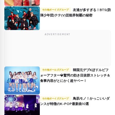
友達が多すぎる！BTS(防
その他ボーイズグループ
弾少年団)テテ(V)芸能界制覇の秘密
ADVERTISEMENT
韓国元デブKぽドルビフ
その他ガールズグループ
ォーアフター💎驚愕の効き目抜群ストレッチ＆
食事内容がとにかく超ヤベー！
鳥肌モノ！かっこいいダ
その他ボーイズグループ
ンスが特徴のK-POP最新曲10選