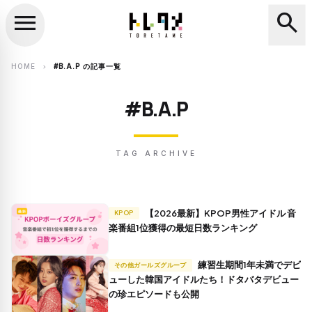
menu
search
close
search
HOME
#B.A.P の記事一覧
chevron_right
#B.A.P
TAG ARCHIVE
【2026最新】KPOP男性アイドル 音
KPOP
楽番組1位獲得の最短日数ランキング
練習生期間1年未満でデビ
その他ガールズグループ
ューした韓国アイドルたち！ドタバタデビュー
の珍エピソードも公開