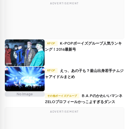
ADVERTISEMENT
K-POPボーイズグループ人気ランキ
KPOP
ング！2016最新号
えっ、あの子も？釜山出身若手ナムジ
KPOP
ャアイドルまとめ
No Image
B.A.Pのかわいいマンネ
その他ボーイズグループ
ZELOプロフィールかっこよすぎるダンス
ADVERTISEMENT