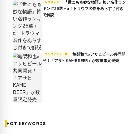
『世にも奇妙な物語』怖い名作ラン
レコメンド
キング25選＋α！トラウマ名作をあらすじ付き
で解説
亀梨和也×アサヒビール共同開
エンタメニュース
発！「アサヒKAME BEER」が数量限定発売
HOT KEYWORDS