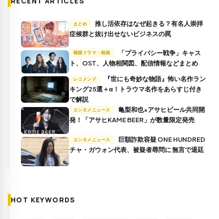
RECENT ARTICLES
推し活依存はなぜ起きる？有名人崇拝
まとめ
症候群と抜け出せないビジネスの罠
「プライバシー戦争」キャス
韓国ドラマ・映画
ト、OST、人物相関図、配信情報などまとめ
『世にも奇妙な物語』怖い名作ラン
レコメンド
キング25選＋α！トラウマ名作をあらすじ付き
で解説
亀梨和也×アサヒビール共同開
エンタメニュース
発！「アサヒKAME BEER」が数量限定発売
巨額詐欺容疑 ONE HUNDRED
エンタメニュース
チャ・ガウォン代表、被疑者尋問に 無言で退廷
HOT KEYWORDS