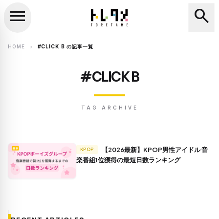
menu
search
close
search
HOME
#CLICK B の記事一覧
chevron_right
#CLICK B
TAG ARCHIVE
【2026最新】KPOP男性アイドル 音
KPOP
楽番組1位獲得の最短日数ランキング