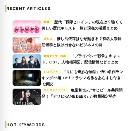
RECENT ARTICLES
歴代「戦隊ヒロイン」の現在は？強くて
特撮
美しい歴代キャスト一覧と現在の活躍まとめ
推し活依存はなぜ起きる？有名人崇拝
まとめ
症候群と抜け出せないビジネスの罠
「プライバシー戦争」キャス
韓国ドラマ・映画
ト、OST、人物相関図、配信情報などまとめ
『世にも奇妙な物語』怖い名作ラン
レコメンド
キング25選＋α！トラウマ名作をあらすじ付き
で解説
亀梨和也×アサヒビール共同開
エンタメニュース
発！「アサヒKAME BEER」が数量限定発売
HOT KEYWORDS