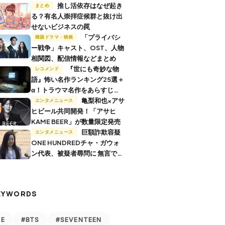
推し活依存はなぜ起き
まとめ
る？有名人崇拝症候群と抜け出
せないビジネスの罠
「プライバシ
韓国ドラマ・映画
ー戦争」キャスト、OST、人物
相関図、配信情報などまとめ
『世にも奇妙な物
レコメンド
語』怖い名作ランキング25選＋
α！トラウマ名作をあらすじ付
きで解説
亀梨和也×アサ
エンタメニュース
ヒビール共同開発！「アサヒ
KAME BEER」が数量限定発売
巨額詐欺容疑
エンタメニュース
ONE HUNDREDチャ・ガウォ
ン代表、被疑者尋問に 無言で退
廷
EYWORDS
VE
#BTS
#SEVENTEEN