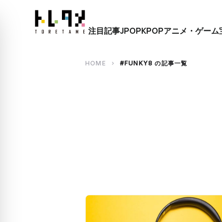
close
注目記事
JPOP
KPOP
アニメ・ゲーム
search
HOME
#FUNKY8 の記事一覧
chevron_right