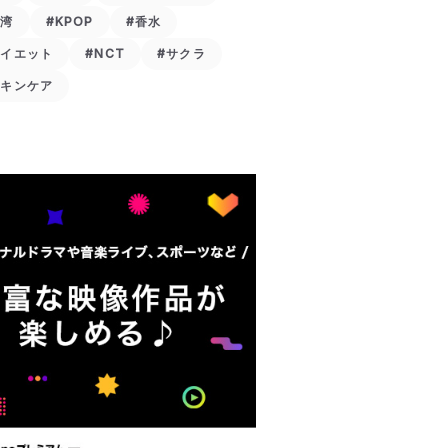
台湾
#KPOP
#香水
ダイエット
#NCT
#サクラ
スキンケア