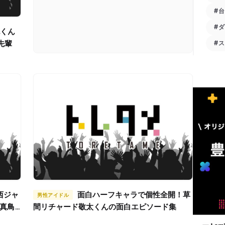
#
#
先輩
#
面白ハーフキャラで個性全開！草
男性アイドル
林真鳥
間リチャード敬太くんの面白エピソード集