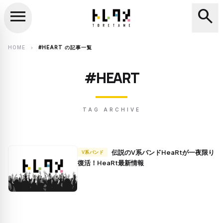
menu
search
close
search
HOME
#HEART の記事一覧
chevron_right
#HEART
TAG ARCHIVE
伝説のV系バンドHeaRtが一夜限り
V系バンド
復活！HeaRt最新情報