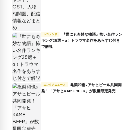
『世にも奇妙な物語』怖い名作ラン
レコメンド
キング25選＋α！トラウマ名作をあらすじ付き
で解説
亀梨和也×アサヒビール共同開
エンタメニュース
発！「アサヒKAME BEER」が数量限定発売