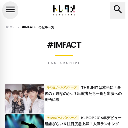
menu
search
close
search
HOME
#IMFACT の記事一覧
chevron_right
#IMFACT
TAG ARCHIVE
THE UNITは本当に「最
その他ガールズグループ
後の」砦なのか…？出演者たち一覧と出演への
覚悟に涙
K-POP2016年デビュー
その他ガールズグループ
組総ざらい＆注目度急上昇！人気ランキング