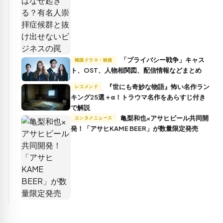
「プライバシー戦争」キャス
韓国ドラマ・映画
ト、OST、人物相関図、配信情報などまとめ
『世にも奇妙な物語』怖い名作ラン
レコメンド
キング25選＋α！トラウマ名作をあらすじ付き
で解説
亀梨和也×アサヒビール共同開
エンタメニュース
発！「アサヒKAME BEER」が数量限定発売