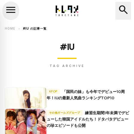
menu
search
close
search
HOME
#IU の記事一覧
chevron_right
#IU
TAG ARCHIVE
「国民の妹」も今年でデビュー10周
KPOP
年！IUの最新人気曲ランキングTOP10
練習生期間1年未満でデビ
その他ガールズグループ
ューした韓国アイドルたち！ドタバタデビュー
の珍エピソードも公開