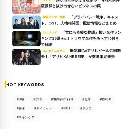
症候群と抜け出せないビジネスの罠
「プライバシー戦争」キャス
韓国ドラマ・映画
ト、OST、人物相関図、配信情報などまとめ
『世にも奇妙な物語』怖い名作ラン
レコメンド
キング25選＋α！トラウマ名作をあらすじ付き
で解説
亀梨和也×アサヒビール共同開
エンタメニュース
発！「アサヒKAME BEER」が数量限定発売
HOT KEYWORDS
#IVE
#BTS
#SEVENTEEN
#台湾
#KPOP
#香水
#ダイエット
#NCT
#サクラ
#スキンケア