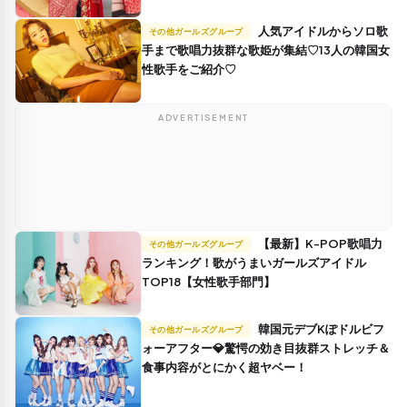
人気アイドルからソロ歌
その他ガールズグループ
手まで歌唱力抜群な歌姫が集結♡13人の韓国女
性歌手をご紹介♡
ADVERTISEMENT
【最新】K-POP歌唱力
その他ガールズグループ
ランキング！歌がうまいガールズアイドル
TOP18【女性歌手部門】
韓国元デブKぽドルビフ
その他ガールズグループ
ォーアフター💎驚愕の効き目抜群ストレッチ＆
食事内容がとにかく超ヤベー！