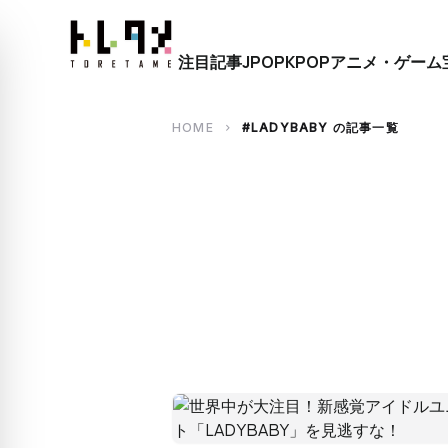
close
注目記事
JPOP
KPOP
アニメ・ゲーム
search
HOME
#LADYBABY の記事一覧
chevron_right