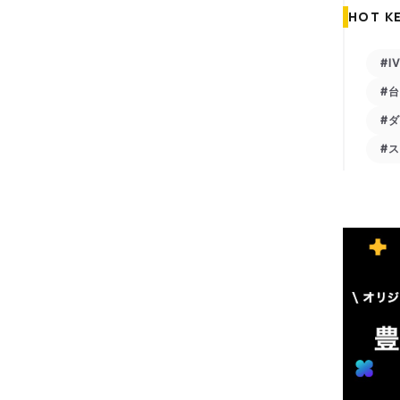
HOT K
#I
#
#
#