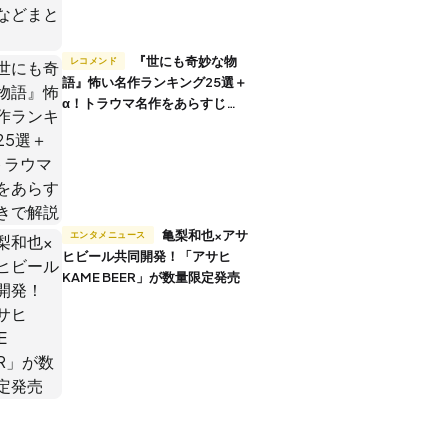
『世にも奇妙な物
レコメンド
語』怖い名作ランキング25選＋
α！トラウマ名作をあらすじ付
きで解説
亀梨和也×アサ
エンタメニュース
ヒビール共同開発！「アサヒ
KAME BEER」が数量限定発売