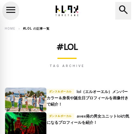
menu
search
close
search
HOME
#LOL の記事一覧
chevron_right
#LOL
TAG ARCHIVE
lol（エルオーエル）メンバー
ダンス＆ボーカル
カラー＆身長や誕生日プロフィールを画像付き
で紹介！
avex発の男女ユニットlolの気
ダンス＆ボーカル
になるプロフィールを紹介！