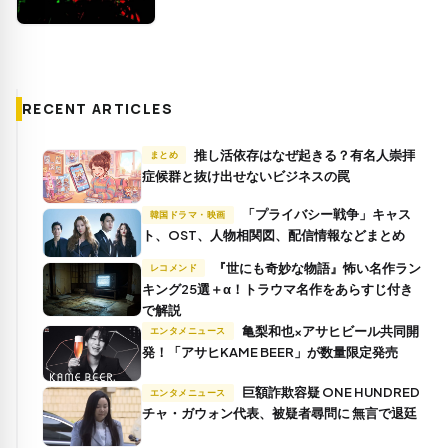
RECENT ARTICLES
推し活依存はなぜ起きる？有名人崇拝
まとめ
症候群と抜け出せないビジネスの罠
「プライバシー戦争」キャス
韓国ドラマ・映画
ト、OST、人物相関図、配信情報などまとめ
『世にも奇妙な物語』怖い名作ラン
レコメンド
キング25選＋α！トラウマ名作をあらすじ付き
で解説
亀梨和也×アサヒビール共同開
エンタメニュース
発！「アサヒKAME BEER」が数量限定発売
巨額詐欺容疑 ONE HUNDRED
エンタメニュース
チャ・ガウォン代表、被疑者尋問に 無言で退廷