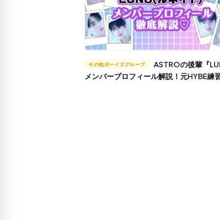
ASTROの後輩『LUN8』
その他ボーイズグループ
メンバープロフィール解説！元HYBE練
日本人メンバーは？