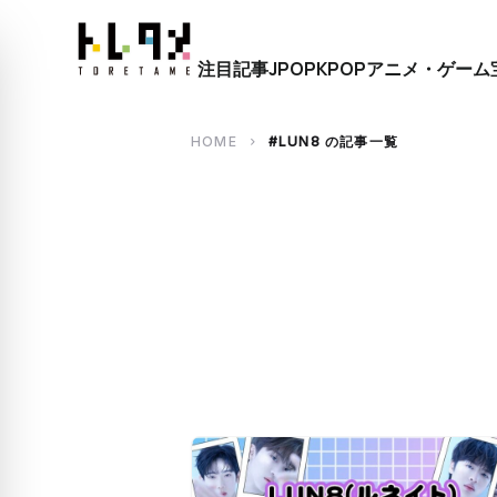
close
注目記事
JPOP
KPOP
アニメ・ゲーム
search
HOME
#LUN8 の記事一覧
chevron_right