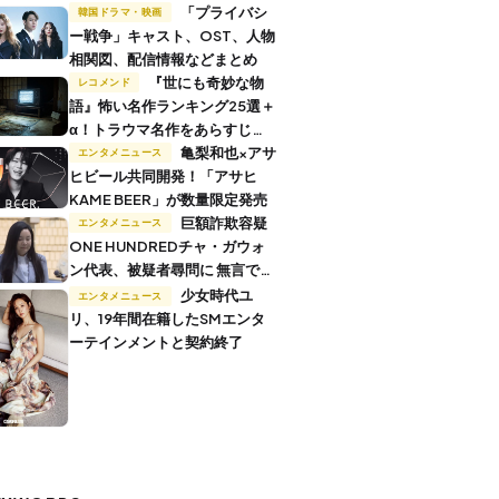
「プライバシ
韓国ドラマ・映画
ー戦争」キャスト、OST、人物
相関図、配信情報などまとめ
『世にも奇妙な物
レコメンド
語』怖い名作ランキング25選＋
α！トラウマ名作をあらすじ付
きで解説
亀梨和也×アサ
エンタメニュース
ヒビール共同開発！「アサヒ
KAME BEER」が数量限定発売
巨額詐欺容疑
エンタメニュース
ONE HUNDREDチャ・ガウォ
ン代表、被疑者尋問に 無言で退
廷
少女時代ユ
エンタメニュース
リ、19年間在籍したSMエンタ
ーテインメントと契約終了