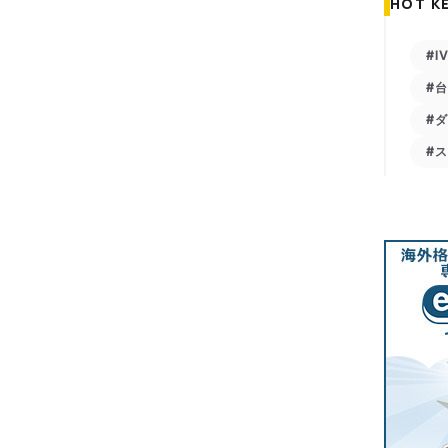
HOT K
#I
#
#
#