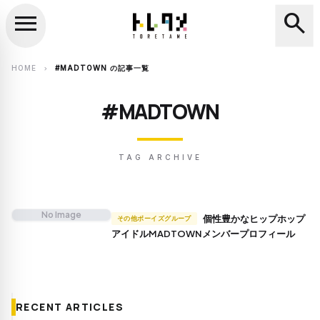
menu
search
close
search
HOME
#MADTOWN の記事一覧
chevron_right
#MADTOWN
TAG ARCHIVE
No Image
個性豊かなヒップホップ
その他ボーイズグループ
アイドルMADTOWNメンバープロフィール
RECENT ARTICLES