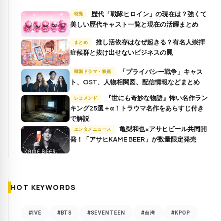
歴代「戦隊ヒロイン」の現在は？強くて
特撮
美しい歴代キャスト一覧と現在の活躍まとめ
推し活依存はなぜ起きる？有名人崇拝
まとめ
症候群と抜け出せないビジネスの罠
「プライバシー戦争」キャス
韓国ドラマ・映画
ト、OST、人物相関図、配信情報などまとめ
『世にも奇妙な物語』怖い名作ラン
レコメンド
キング25選＋α！トラウマ名作をあらすじ付き
で解説
亀梨和也×アサヒビール共同開
エンタメニュース
発！「アサヒKAME BEER」が数量限定発売
HOT KEYWORDS
#IVE
#BTS
#SEVENTEEN
#台湾
#KPOP