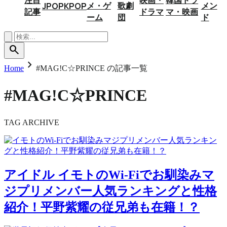
メ・ゲ
歌劇
メン
JPOP
KPOP
記事
ドラマ
マ・映画
ーム
団
ド
search
chevron_right
Home
#MAG!C☆PRINCE の記事一覧
#MAG!C☆PRINCE
TAG ARCHIVE
アイドル
イモトのWi-Fiでお馴染みマ
ジプリメンバー人気ランキングと性格
紹介！平野紫耀の従兄弟も在籍！？