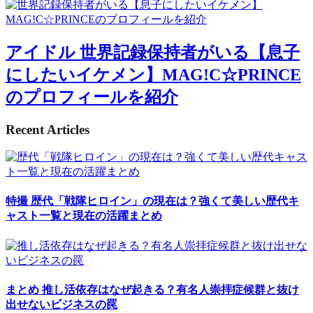
アイドル
世界記録保持者がいる【息子
にしたいイケメン】MAG!C☆PRINCE
のプロフィールを紹介
Recent Articles
特撮
歴代「戦隊ヒロイン」の現在は？強くて美しい歴代キ
ャスト一覧と現在の活躍まとめ
まとめ
推し活依存はなぜ起きる？有名人崇拝症候群と抜け
出せないビジネスの罠