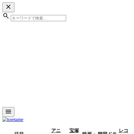
close
search
menu
アニ
宝塚
レコ
注目
映画・
韓国ドラ