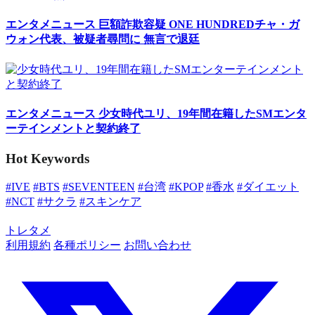
エンタメニュース
巨額詐欺容疑 ONE HUNDREDチャ・ガ
ウォン代表、被疑者尋問に 無言で退廷
エンタメニュース
少女時代ユリ、19年間在籍したSMエンタ
ーテインメントと契約終了
Hot Keywords
#IVE
#BTS
#SEVENTEEN
#台湾
#KPOP
#香水
#ダイエット
#NCT
#サクラ
#スキンケア
トレタメ
利用規約
各種ポリシー
お問い合わせ