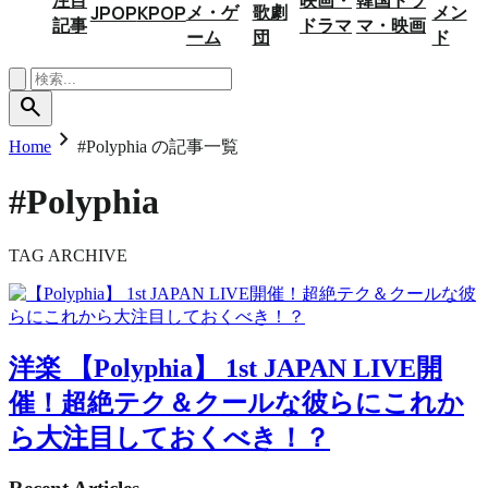
メ・ゲ
歌劇
メン
JPOP
KPOP
記事
ドラマ
マ・映画
ーム
団
ド
search
chevron_right
Home
#Polyphia の記事一覧
#Polyphia
TAG ARCHIVE
洋楽
【Polyphia】 1st JAPAN LIVE開
催！超絶テク＆クールな彼らにこれか
ら大注目しておくべき！？