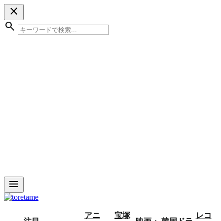
close
search
menu
アニ
宝塚
レコ
注目
映画・
韓国ドラ