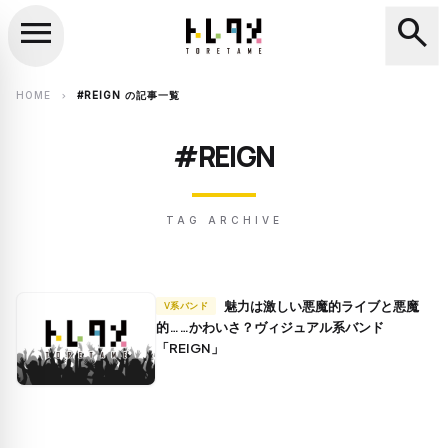
menu
search
close
search
HOME
#REIGN の記事一覧
chevron_right
#REIGN
TAG ARCHIVE
魅力は激しい悪魔的ライブと悪魔
V系バンド
的……かわいさ？ヴィジュアル系バンド
「REIGN」