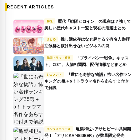
RECENT ARTICLES
歴代「戦隊ヒロイン」の現在は？強くて
特撮
美しい歴代キャスト一覧と現在の活躍まとめ
推し活依存はなぜ起きる？有名人崇拝
まとめ
症候群と抜け出せないビジネスの罠
「プライバシー戦争」キャス
韓国ドラマ・映画
ト、OST、人物相関図、配信情報などまとめ
『世にも奇妙な物語』怖い名作ラン
レコメンド
キング25選＋α！トラウマ名作をあらすじ付き
で解説
亀梨和也×アサヒビール共同開
エンタメニュース
発！「アサヒKAME BEER」が数量限定発売