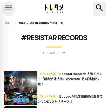
menu
search
close
search
HOME
#RESISTAR RECORDS の記事一覧
chevron_right
#RESISTAR RECORDS
TAG ARCHIVE
Resistar Records 人気イベン
ヴィジュアル系
ト『新春治外法権』が2020年1月4日開催決
定！
BugLugが現体制最後の野音ワ
ヴィジュアル系
ンマンDVDをリリース！