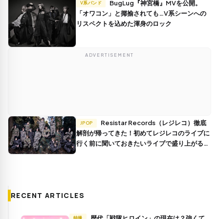
BugLug『神宮橋』MVを公開。
V系バンド
「オワコン」と揶揄されても…V系シーンへの
リスペクトを込めた渾身のロック
ADVERTISEMENT
Resistar Records（レジレコ）徹底
JPOP
解剖が帰ってきた！初めてレジレコのライブに
行く前に聞いておきたいライブで盛り上がる曲
まとめ！
RECENT ARTICLES
歴代「戦隊ヒロイン」の現在は？強くて
特撮