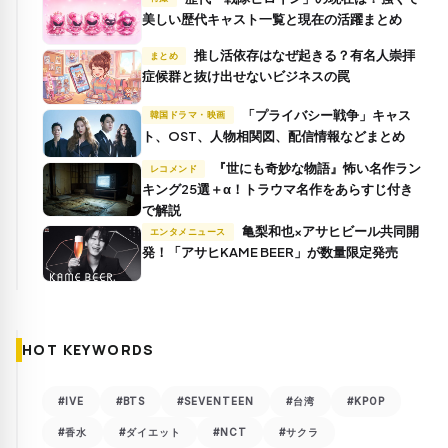
美しい歴代キャスト一覧と現在の活躍まとめ
推し活依存はなぜ起きる？有名人崇拝
まとめ
症候群と抜け出せないビジネスの罠
「プライバシー戦争」キャス
韓国ドラマ・映画
ト、OST、人物相関図、配信情報などまとめ
『世にも奇妙な物語』怖い名作ラン
レコメンド
キング25選＋α！トラウマ名作をあらすじ付き
で解説
亀梨和也×アサヒビール共同開
エンタメニュース
発！「アサヒKAME BEER」が数量限定発売
HOT KEYWORDS
#IVE
#BTS
#SEVENTEEN
#台湾
#KPOP
#香水
#ダイエット
#NCT
#サクラ