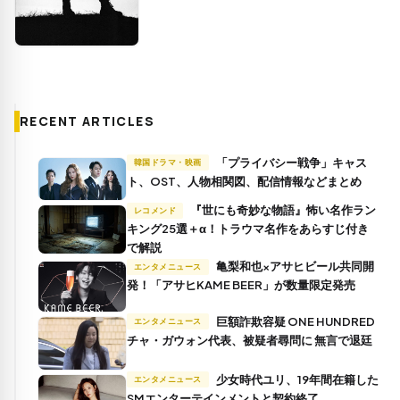
RECENT ARTICLES
「プライバシー戦争」キャス
韓国ドラマ・映画
ト、OST、人物相関図、配信情報などまとめ
『世にも奇妙な物語』怖い名作ラン
レコメンド
キング25選＋α！トラウマ名作をあらすじ付き
で解説
亀梨和也×アサヒビール共同開
エンタメニュース
発！「アサヒKAME BEER」が数量限定発売
巨額詐欺容疑 ONE HUNDRED
エンタメニュース
チャ・ガウォン代表、被疑者尋問に 無言で退廷
少女時代ユリ、19年間在籍した
エンタメニュース
SMエンターテインメントと契約終了