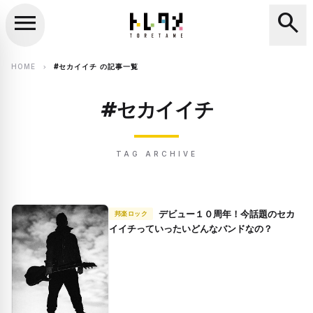
menu
search
close
search
HOME
#セカイイチ の記事一覧
chevron_right
#セカイイチ
TAG ARCHIVE
デビュー１０周年！今話題のセカ
邦楽ロック
イイチっていったいどんなバンドなの？