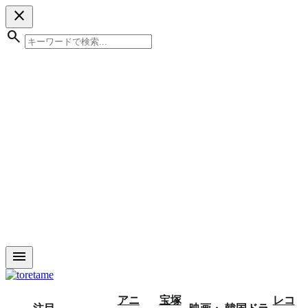
close
search
menu
アニ
宝塚
レコ
注目
映画・
韓国ドラ