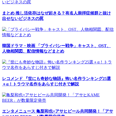
まとめ
推し活依存はなぜ起きる？有名人崇拝症候群と抜け
出せないビジネスの罠
韓国ドラマ・映画
「プライバシー戦争」キャスト、OST、
人物相関図、配信情報などまとめ
レコメンド
『世にも奇妙な物語』怖い名作ランキング25選
＋α！トラウマ名作をあらすじ付きで解説
エンタメニュース
亀梨和也×アサヒビール共同開発！「アサ