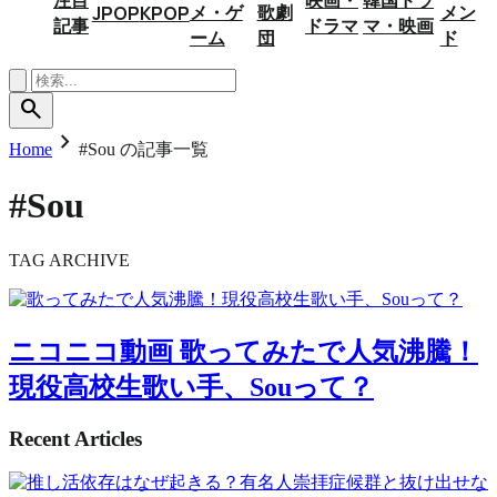
メ・ゲ
歌劇
メン
JPOP
KPOP
記事
ドラマ
マ・映画
ーム
団
ド
search
chevron_right
Home
#Sou の記事一覧
#Sou
TAG ARCHIVE
ニコニコ動画
歌ってみたで人気沸騰！
現役高校生歌い手、Souって？
Recent Articles