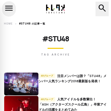
menu
search
close
search
HOME
#STU48 の記事一覧
chevron_right
#STU48
TAG ARCHIVE
注目メンバーは誰？「STU48」メ
48グループ
ンバー人気ランキング2018最新版を発表！
人気アイドルを多数輩出！
48グループ
「ASH（アクターズスクール広島）」卒業アイ
ドルの活躍をまとめてみた