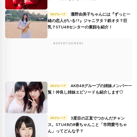
瀧野由美子ちゃんには『ずっと一
48グループ
緒の恋人がいる!?』ジャニヲタ？鉄オタ？巨
乳？STU48センターの素顔を紹介！
ADVERTISEMENT
AKB48グループの姉妹メンバー一
48グループ
覧！仲良し姉妹エピソードも紹介します♡
3度目の正直でつかんだチャン
48グループ
ス。STU48の8番ちゃんこと「市岡愛弓ちゃ
ん」ってどんな子？