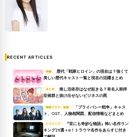
RECENT ARTICLES
歴代「戦隊ヒロイン」の現在は？強くて
特撮
美しい歴代キャスト一覧と現在の活躍まとめ
推し活依存はなぜ起きる？有名人崇拝
まとめ
症候群と抜け出せないビジネスの罠
「プライバシー戦争」キャス
韓国ドラマ・映画
ト、OST、人物相関図、配信情報などまとめ
『世にも奇妙な物語』怖い名作ラン
レコメンド
キング25選＋α！トラウマ名作をあらすじ付き
で解説