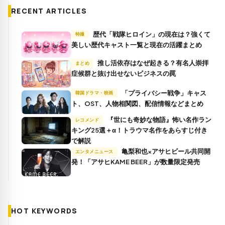
RECENT ARTICLES
歴代「戦隊ヒロイン」の現在は？強くて
特撮
美しい歴代キャスト一覧と現在の活躍まとめ
推し活依存はなぜ起きる？有名人崇拝
まとめ
症候群と抜け出せないビジネスの罠
「プライバシー戦争」キャス
韓国ドラマ・映画
ト、OST、人物相関図、配信情報などまとめ
『世にも奇妙な物語』怖い名作ラン
レコメンド
キング25選＋α！トラウマ名作をあらすじ付き
で解説
亀梨和也×アサヒビール共同開
エンタメニュース
発！「アサヒKAME BEER」が数量限定発売
HOT KEYWORDS