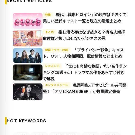
RECENT ARTICLES
歴代「戦隊ヒロイン」の現在は？強くて
特撮
美しい歴代キャスト一覧と現在の活躍まとめ
推し活依存はなぜ起きる？有名人崇拝
まとめ
症候群と抜け出せないビジネスの罠
「プライバシー戦争」キャス
韓国ドラマ・映画
ト、OST、人物相関図、配信情報などまとめ
『世にも奇妙な物語』怖い名作ラン
レコメンド
キング25選＋α！トラウマ名作をあらすじ付き
で解説
亀梨和也×アサヒビール共同開
エンタメニュース
発！「アサヒKAME BEER」が数量限定発売
HOT KEYWORDS