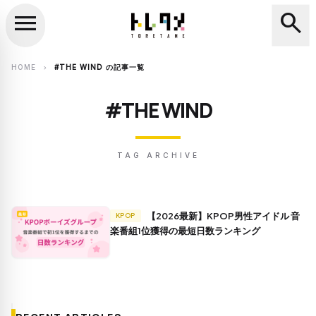
menu
search
close
search
HOME
#THE WIND の記事一覧
chevron_right
#THE WIND
TAG ARCHIVE
【2026最新】KPOP男性アイドル 音
KPOP
楽番組1位獲得の最短日数ランキング