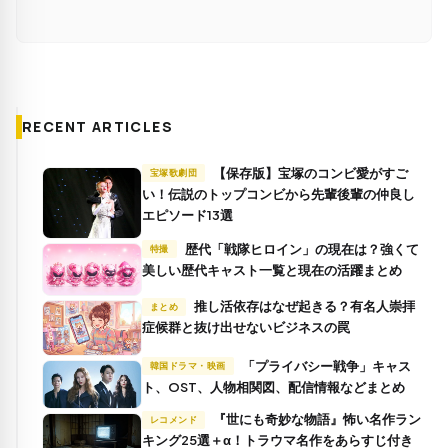
RECENT ARTICLES
【保存版】宝塚のコンビ愛がすご
宝塚歌劇団
い！伝説のトップコンビから先輩後輩の仲良し
エピソード13選
歴代「戦隊ヒロイン」の現在は？強くて
特撮
美しい歴代キャスト一覧と現在の活躍まとめ
推し活依存はなぜ起きる？有名人崇拝
まとめ
症候群と抜け出せないビジネスの罠
「プライバシー戦争」キャス
韓国ドラマ・映画
ト、OST、人物相関図、配信情報などまとめ
『世にも奇妙な物語』怖い名作ラン
レコメンド
キング25選＋α！トラウマ名作をあらすじ付き