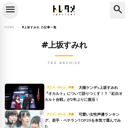
menu
search
close
search
HOME
#上坂すみれ の記事一覧
chevron_right
#上坂すみれ
TAG ARCHIVE
大槻ケンヂ×上坂すみれ
アニメ・ゲーム・声優
『オカルト』について語りつくす！？「紅白オ
カルト合戦」が2年ぶりに復活！
可愛い女性声優ランキン
アニメ・ゲーム・声優
グ、若手・ベテランTOP25を本気で選んでみ
た