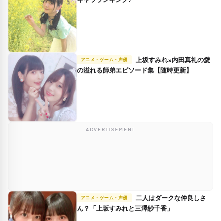
上坂すみれ×内田真礼の愛
アニメ・ゲーム・声優
の溢れる師弟エピソード集【随時更新】
ADVERTISEMENT
二人はダークな仲良しさ
アニメ・ゲーム・声優
ん？「上坂すみれと三澤紗千香」