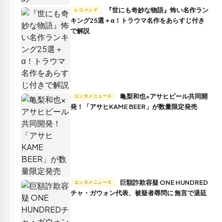
『世にも奇妙な物語』怖い名作ラン
レコメンド
キング25選＋α！トラウマ名作をあらすじ付き
で解説
亀梨和也×アサヒビール共同開
エンタメニュース
発！「アサヒKAME BEER」が数量限定発売
巨額詐欺容疑 ONE HUNDRED
エンタメニュース
チャ・ガウォン代表、被疑者尋問に 無言で退廷