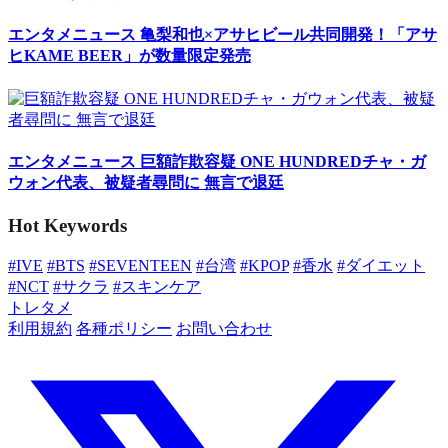
エンタメニュース
亀梨和也×アサヒビール共同開発！「アサ
ヒKAME BEER」が数量限定発売
エンタメニュース
巨額詐欺容疑 ONE HUNDREDチャ・ガ
ウォン代表、被疑者尋問に 無言で退廷
Hot Keywords
#IVE
#BTS
#SEVENTEEN
#台湾
#KPOP
#香水
#ダイエット
#NCT
#サクラ
#スキンケア
トレタメ
利用規約
各種ポリシー
お問い合わせ