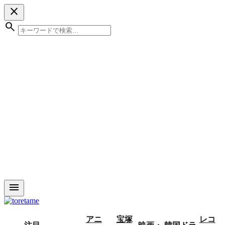
close
search
menu
アニ
宝塚
レコ
注目
映画・
韓国ドラ