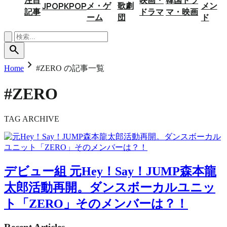
メ・ゲ
歌劇
メン
JPOP
KPOP
記事
ドラマ
マ・映画
ーム
団
ド
search
chevron_right
Home
#ZERO の記事一覧
#ZERO
TAG ARCHIVE
デビュー組
元Hey！Say！JUMP森本龍
太郎活動再開。ダンスボーカルユニッ
ト「ZERO」そのメンバーは？！