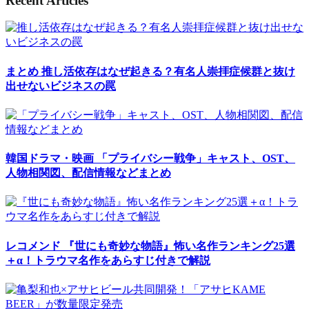
Recent Articles
まとめ
推し活依存はなぜ起きる？有名人崇拝症候群と抜け
出せないビジネスの罠
韓国ドラマ・映画
「プライバシー戦争」キャスト、OST、
人物相関図、配信情報などまとめ
レコメンド
『世にも奇妙な物語』怖い名作ランキング25選
＋α！トラウマ名作をあらすじ付きで解説