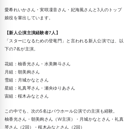
愛希れいかさん・実咲凜音さん・妃海風さんと3人のトップ
娘役を輩出しています。
【新人公演主演経験者7人】
「スターになるための登竜門」と言われる新人公演では、以
下の7名が主演。
花組：柚香光さん・水美舞斗さん
月組：朝美絢さん
雪組：月城かなとさん
星組：礼真琴さん・瀬央ゆりあさん
宙組：桜木みなとさん
この中でも、次の5名はバウホール公演での主演も経験。
柚香光さん・朝美絢さん（W主演）・月城かなとさん・礼真
琴さん（2回）・桜木みなとさん（2回）