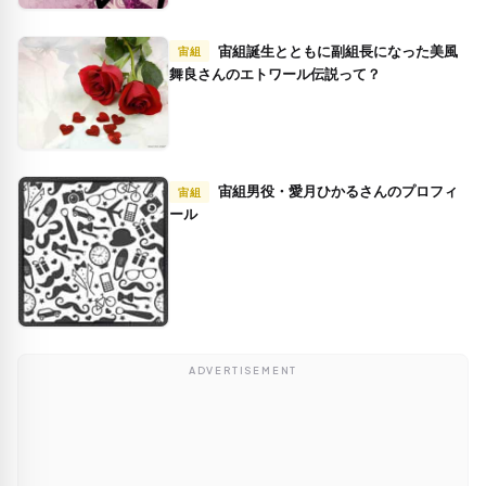
宙組誕生とともに副組長になった美風
宙組
舞良さんのエトワール伝説って？
宙組男役・愛月ひかるさんのプロフィ
宙組
ール
ADVERTISEMENT