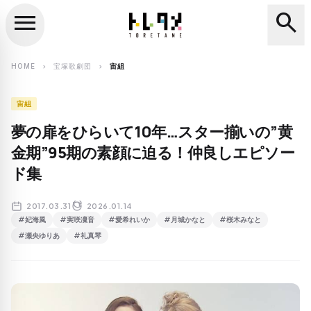
menu
search
close
search
HOME
宝塚歌劇団
宙組
chevron_right
chevron_right
宙組
夢の扉をひらいて10年…スター揃いの”黄
金期”95期の素顔に迫る！仲良しエピソー
ド集
2017.03.31
2026.01.14
#妃海風
#実咲凜音
#愛希れいか
#月城かなと
#桜木みなと
#瀬央ゆりあ
#礼真琴